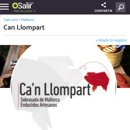
COMPARTIR
POR:
MALLORCA
Salir.com
Mallorca
Can Llompart
+ Añade tu negocio