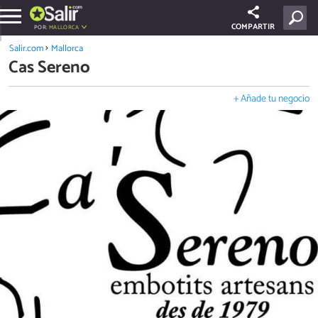
COMPARTIR
POR:
MALLORCA
Salir.com
Mallorca
Cas Sereno
+ Añade tu negocio