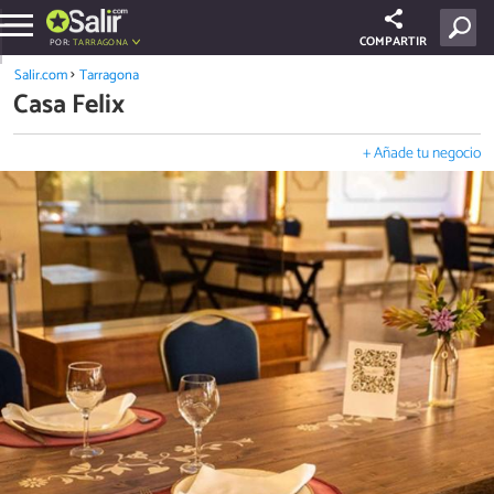
COMPARTIR
POR:
TARRAGONA
Salir.com
Tarragona
Casa Felix
+ Añade tu negocio