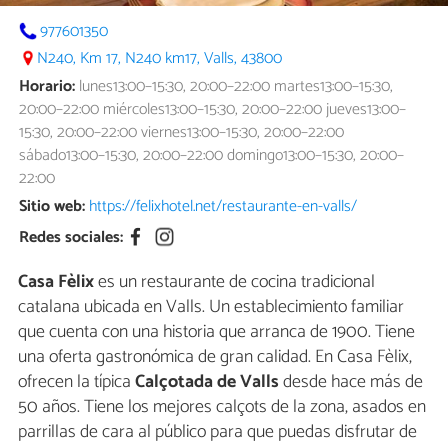
977601350
N240, Km 17, N240 km17, Valls, 43800
Horario:
lunes13:00–15:30, 20:00–22:00 martes13:00–15:30,
20:00–22:00 miércoles13:00–15:30, 20:00–22:00 jueves13:00–
15:30, 20:00–22:00 viernes13:00–15:30, 20:00–22:00
sábado13:00–15:30, 20:00–22:00 domingo13:00–15:30, 20:00–
22:00
Sitio web:
https://felixhotel.net/restaurante-en-valls/
Redes sociales:
Casa Fèlix
es un restaurante de cocina tradicional
catalana ubicada en Valls. Un establecimiento familiar
que cuenta con una historia que arranca de 1900. Tiene
una oferta gastronómica de gran calidad. En Casa Fèlix,
ofrecen la típica
Calçotada de Valls
desde hace más de
50 años. Tiene los mejores calçots de la zona, asados en
parrillas de cara al público para que puedas disfrutar de