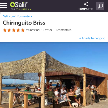
COMPARTIR
POR:
FORMENTERA
Salir.com
Formentera
Chiringuito Briss
Valoración: 5 (1 voto)
1 comentario
+ Añade tu negocio