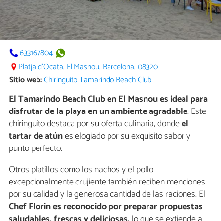
633167804
Platja d'Ocata, El Masnou, Barcelona, 08320
Sitio web:
Chiringuito Tamarindo Beach Club
El Tamarindo Beach Club en El Masnou es ideal para
disfrutar de la playa en un ambiente agradable
. Este
chiringuito destaca por su oferta culinaria, donde
el
tartar de atún
es elogiado por su exquisito sabor y
punto perfecto.
Otros platillos como los nachos y el pollo
excepcionalmente crujiente también reciben menciones
por su calidad y la generosa cantidad de las raciones. El
Chef Florin es reconocido por preparar propuestas
saludables, frescas y deliciosas,
lo que se extiende a