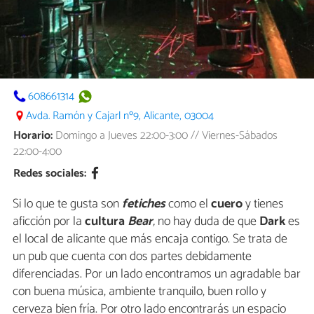
608661314
Avda. Ramón y Cajarl nº9, Alicante, 03004
Horario:
Domingo a Jueves 22:00-3:00 // Viernes-Sábados
22:00-4:00
Redes sociales:
Si lo que te gusta son
fetiches
como el
cuero
y tienes
aficción por la
cultura
Bear
,
no hay duda de que
Dark
es
el local de alicante que más encaja contigo. Se trata de
un pub que cuenta con dos partes debidamente
diferenciadas. Por un lado encontramos un agradable bar
con buena música, ambiente tranquilo, buen rollo y
cerveza bien fría. Por otro lado encontrarás un espacio