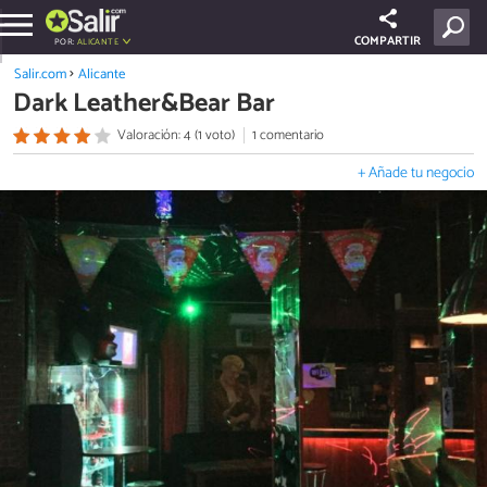
COMPARTIR
POR:
ALICANTE
Salir.com
Alicante
Dark Leather&Bear Bar
Valoración: 4 (1 voto)
1 comentario
+ Añade tu negocio