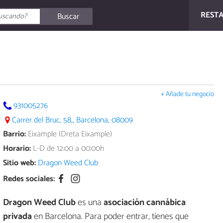
REST
Buscar
+ Añade tu negocio
931005276
Carrer del Bruc, 58,, Barcelona, 08009
Barrio:
Eixample (Dreta Eixample)
Horario:
L-D de 12:00 a 00:00h
Sitio web:
Dragon Weed Club
Redes sociales:
Dragon Weed Club
es una
asociación cannábica
privada
en Barcelona. Para poder entrar, tienes que