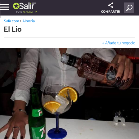
COMPARTIR
POR:
ALMERÍA
Salir.com
Almería
El Lío
+ Añade tu negocio