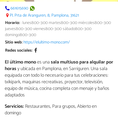
661615690
Pl. Prta de Aranguren, 8, Pamplona, 31621
Horario:
: lunes8:00–3:00 martes8:00–3:00 miércoles8:00–3:00
jueves8:00–3:00 viernes8:00–3:00 sábado8:00–3:00
domingo8:00–3:00
Sitio web:
https://elultimo-mono.com/
Redes sociales:
El último mono
es una
sala multiuso para alquilar por
horas
y ubicada en Pamplona, en Sarriguren. Una sala
equipada con todo lo necesario para tus celebraciones:
txikipark, maquinas recreativas, proyector, televisión,
equipo de música, cocina completa con menaje y baños
adaptados
Servicios:
Restaurantes, Para grupos, Abierto en
domingo