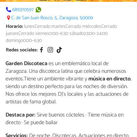
689370597
C. de San Juan Bosco, 5, Zaragoza, 50009
Horario:
lunesCerrado martesCerrado miércolesCerrado
juevesCerrado viernes0:00–6:30 sábado23:00–24:00
domingo0:00–6:30
Redes sociales:
Garden Discoteca
es un emblemático local de
Zaragoza. Una discoteca latina que celebra numerosos
eventos.Tiene un ambiente vibrante y
música en directo
,
siendo un destino perfecto para las noches de diversión.
Nos ofrece los mejores DJ's locales y las actuaciones de
artistas de fama global.
Destaca por:
Sirve buenos cócteles · Tiene música en
directo · Se puede bailar
Servicios:
De noche, Discotecas, Actuaciones en directo,