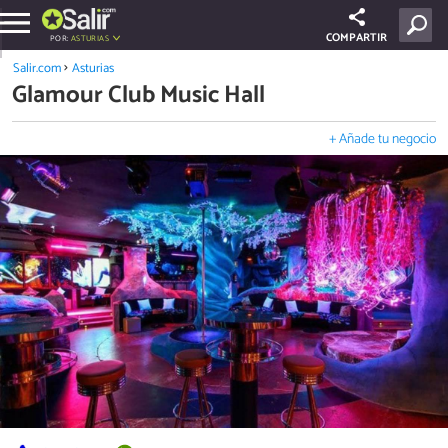
COMPARTIR
POR:
ASTURIAS
Salir.com
Asturias
Glamour Club Music Hall
+ Añade tu negocio