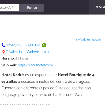
REST
Buscar
+ Añade tu negocio
976125415
-
603803321
C. Valencia, 2, Cadrete, 50420
Horario:
24 horas
Sitio web:
https://kadrithotel.com/
Hotel Kadrit
es un espectacular
Hotel Boutique de 4
estrellas
a escasos minutos del centro de Zaragoza.
Cuentan con diferentes tipos de Suites equipadas con
n garaje privado y servicio de habitaciones 24h.