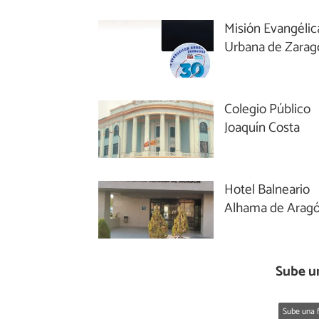
Misión Evangélic
Urbana de Zarag
Colegio Público
Joaquín Costa
Hotel Balneario
Alhama de Arag
Sube u
Sube una f