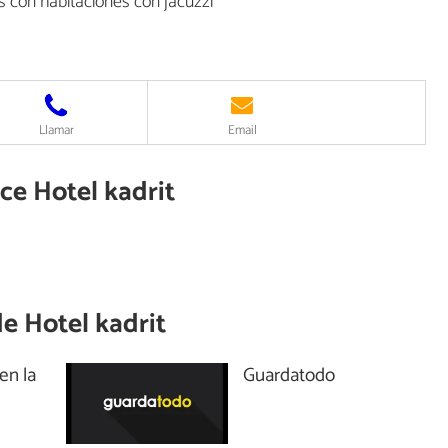
s con habitaciones con jacuzzi
Llamar
Email
ece Hotel kadrit
de
Hotel kadrit
en la
Guardatodo