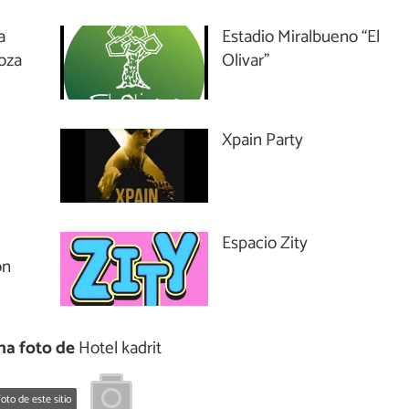
a
Estadio Miralbueno “El
oza
Olivar”
Xpain Party
Espacio Zity
ón
na foto de
Hotel kadrit
oto de este sitio