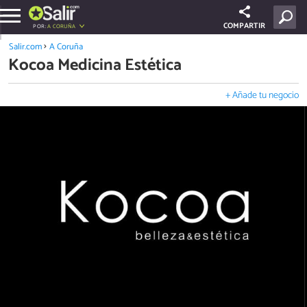
COMPARTIR
POR:
A CORUÑA
Salir.com
A Coruña
Kocoa Medicina Estética
+ Añade tu negocio