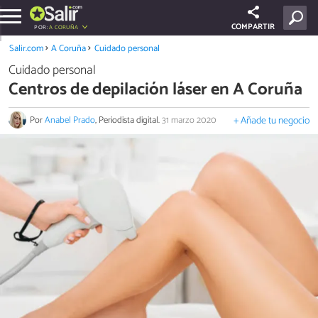
COMPARTIR
POR:
A CORUÑA
Salir.com
A Coruña
Cuidado personal
Cuidado personal
Centros de depilación láser en A Coruña
Por
Anabel Prado
, Periodista digital.
31 marzo 2020
+ Añade tu negocio