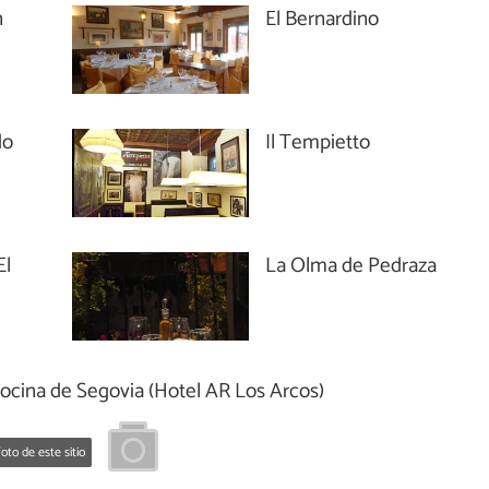
n
El Bernardino
do
Il Tempietto
El
La Olma de Pedraza
ocina de Segovia (Hotel AR Los Arcos)
oto de este sitio