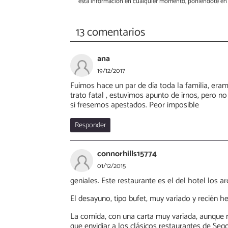
esta información en cualquier momento, poniéndote en 
13 comentarios
ana
19/12/2017
Fuimos hace un par de día toda la familia, era
trato fatal , estuvimos apunto de irnos, pero 
si fresemos apestados. Peor imposible
Responder
connorhills15774
01/12/2015
geniales. Este restaurante es el del hotel los 
El desayuno, tipo bufet, muy variado y recién h
La comida, con una carta muy variada, aunque n
que envidiar a los clásicos restaurantes de Sego