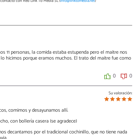
contacto con Red Link To Media SL (
info@linktomedia.net
)
mos 11 personas, la comida estaba estupenda pero el maitre nos
no lo hicimos porque eramos muchos. El trato del maitre fue como
0
0
Su valoración:
arcos, comimos y desayunamos allí.
echo, con bollería casera (se agradece)
os decantamos por el tradicional cochinillo, que no tiene nada
via.