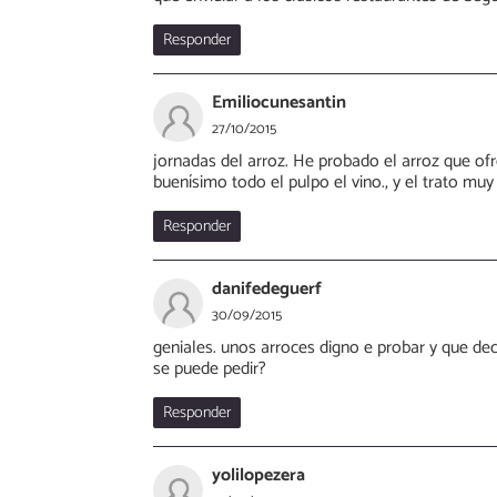
Responder
Emiliocunesantin
27/10/2015
jornadas del arroz. He probado el arroz que of
buenísimo todo el pulpo el vino., y el trato muy
Responder
danifedeguerf
30/09/2015
geniales. unos arroces digno e probar y que deci
se puede pedir?
Responder
yolilopezera