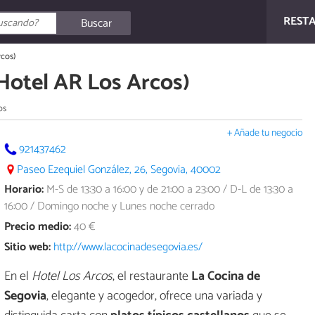
REST
Buscar
rcos)
Hotel AR Los Arcos)
os
+ Añade tu negocio
921437462
Paseo Ezequiel González, 26, Segovia, 40002
Horario:
M-S de 13:30 a 16:00 y de 21:00 a 23:00 / D-L de 13:30 a
16:00 / Domingo noche y Lunes noche cerrado
Precio medio:
40 €
Sitio web:
http://www.lacocinadesegovia.es/
En el
Hotel Los Arcos
, el restaurante
La Cocina de
Segovia
, elegante y acogedor, ofrece una variada y