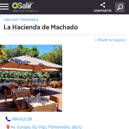
COMPARTIR
POR:
PONTEVEDRA
Salir.com
Pontevedra
La Hacienda de Machado
+ Añade tu negocio
986952538
Av. Europa, 93, Vigo, Pontevedra, 36212