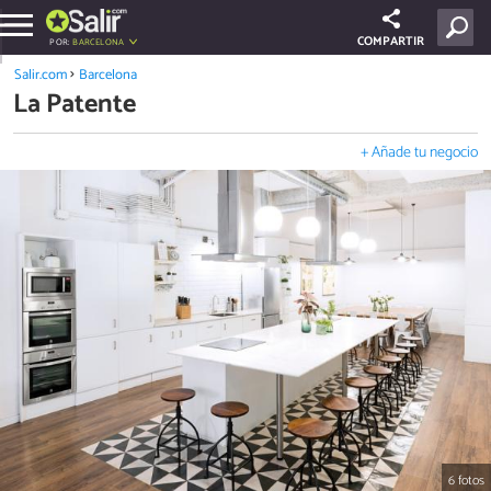
COMPARTIR
POR:
BARCELONA
Salir.com
Barcelona
La Patente
+ Añade tu negocio
6 fotos