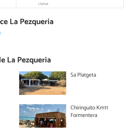
Llamar
ece La Pezqueria
a
de
La Pezqueria
Sa Platgeta
Chiringuito Km11
Formentera