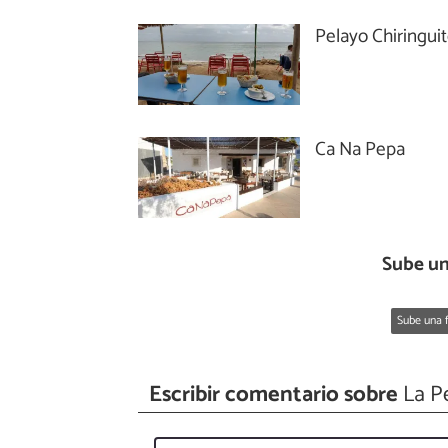
Pelayo Chiringui
Ca Na Pepa
Sube un
Sube una f
Escribir comentario sobre
La P