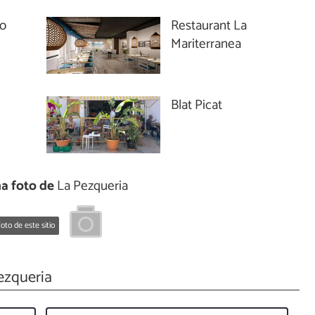
to
Restaurant La
Mariterranea
Blat Picat
a foto de
La Pezqueria
oto de este sitio
ezqueria