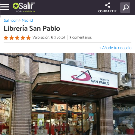
COMPARTIR
POR:
MADRID
Salir.com
Madrid
Librería San Pablo
Valoración: 5 (1 voto)
3 comentarios
+ Añade tu negocio