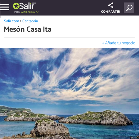
COMPARTIR
POR:
CANTABRIA
Salir.com
Cantabria
Mesón Casa Ita
+ Añade tu negocio