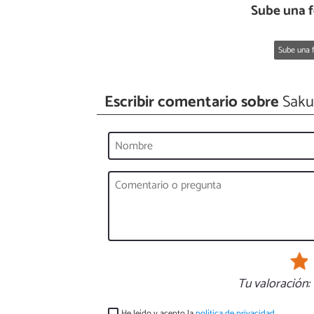
Sube una f
Sube una f
Escribir comentario sobre
Sakur
Tu valoración:
He leído y acepto la
política de privacidad