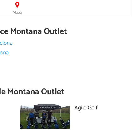
Mapa
rece Montana Outlet
celona
lona
de
Montana Outlet
Agile Golf