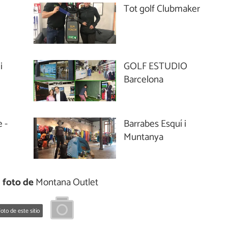
Tot golf Clubmaker
i
GOLF ESTUDIO
Barcelona
 -
Barrabes Esquí i
Muntanya
 foto de
Montana Outlet
oto de este sitio