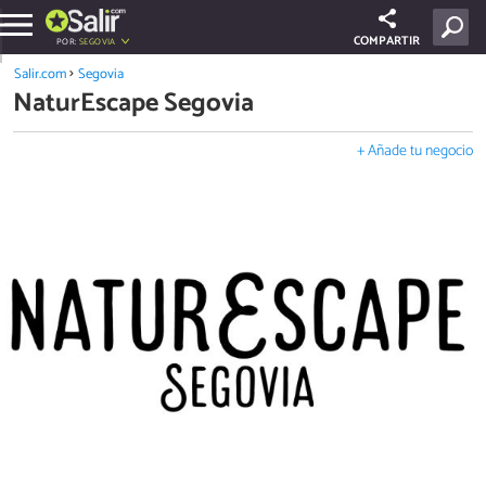
COMPARTIR
POR:
SEGOVIA
Salir.com
Segovia
NaturEscape Segovia
+ Añade tu negocio