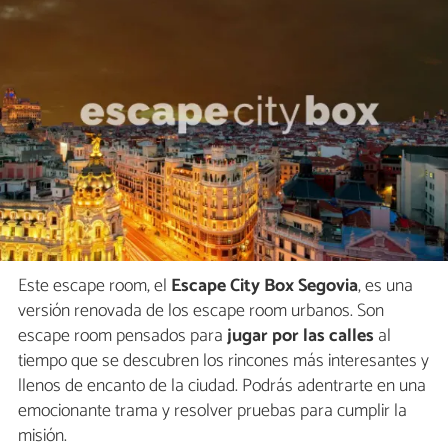
Este escape room, el
Escape City Box Segovia
, es una
versión renovada de los escape room urbanos. Son
escape room pensados para
jugar por las calles
al
tiempo que se descubren los rincones más interesantes y
llenos de encanto de la ciudad. Podrás adentrarte en una
emocionante trama y resolver pruebas para cumplir la
misión.