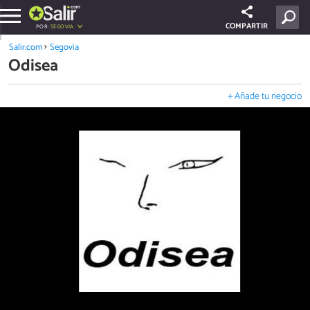
COMPARTIR
POR:
SEGOVIA
Salir.com
Segovia
Odisea
+ Añade tu negocio