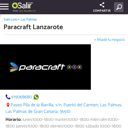
COMPARTIR
POR:
LAS PALMAS
Salir.com
Las Palmas
Paracraft Lanzarote
+ Añade tu negocio
619068680
Paseo Pila de la Barrilla, s/n, Puerto del Carmen, Las Palmas,
Las Palmas de Gran Canaria, 35510
Horario:
lunes10:00–18:00 martes10:00–18:00 miércoles10:00–
18:00 jueves10:00–18:00 viernes10:00–18:00 sábado 10:00–18:00