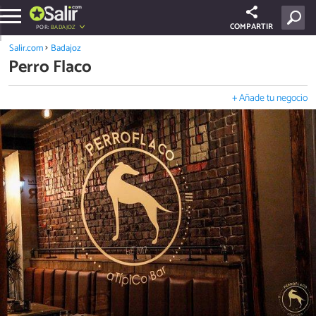
COMPARTIR
POR:
BADAJOZ
Salir.com
Badajoz
Perro Flaco
+ Añade tu negocio