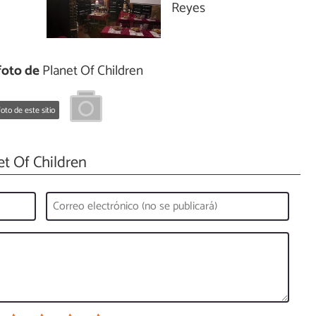
Reyes
foto de
Planet Of Children
oto de este sitio
t Of Children