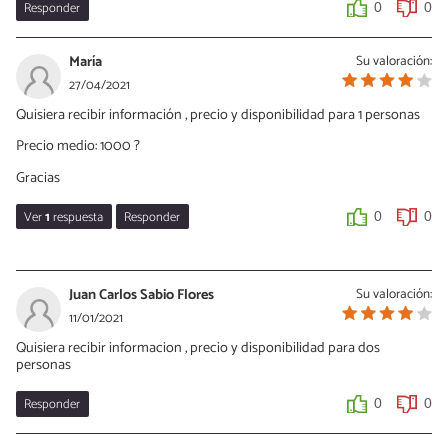
Responder
0
0
María
Su valoración:
27/04/2021
Quisiera recibir información , precio y disponibilidad para 1 personas
Precio medio: 1000 ?
Gracias
Ver
1
respuesta
Responder
0
0
Montserrat López Martin
30/08/2025
Juan Carlos Sabio Flores
Su valoración:
Quiero saber si hay disponibilidad de plazas y si hay plazas
11/01/2021
concertadas y públicas gracias
Quisiera recibir informacion , precio y disponibilidad para dos
personas
0
0
Responder
0
0