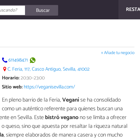
REST
Buscar
+ Añade tu negocio
611498471
C. Feria, 117, Casco Antiguo, Sevilla, 41002
Horario:
20:30–23:00
Sitio web:
https://veganisevilla.com/
En pleno barrio de la Feria,
Veganí
se ha consolidado
como un auténtico referente para quienes buscan una
ente en Sevilla. Este
bistró vegano
no se limita a ofrecer
 o queso, sino que apuesta por resaltar la riqueza natural
da
, siempre elaborados de manera casera y con mucho