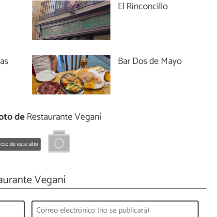
El Rinconcillo
Las
Bar Dos de Mayo
oto de
Restaurante Veganí
oto de este sitio
aurante Veganí