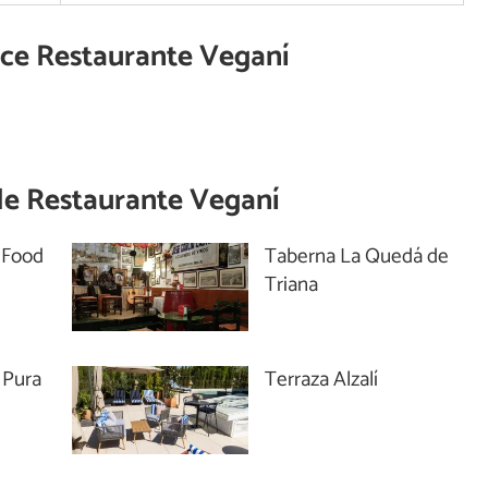
ece Restaurante Veganí
de
Restaurante Veganí
 Food
Taberna La Quedá de
Triana
 Pura
Terraza Alzalí