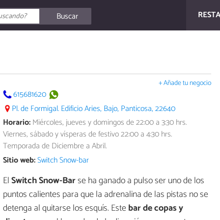
REST
Buscar
+ Añade tu negocio
615681620
Pl. de Formigal. Edificio Aries, Bajo, Panticosa, 22640
Horario:
Miércoles, jueves y domingos de 22:00 a 3:30 hrs.
Viernes, sábado y vísperas de festivo 22:00 a 4:30 hrs.
Temporada de Diciembre a Abril.
Sitio web:
Switch Snow-bar
El
Switch Snow-Bar
se ha ganado a pulso ser uno de los
puntos calientes para que la adrenalina de las pistas no se
detenga al quitarse los esquís. Este
bar de copas y