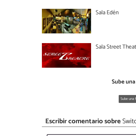
Sala Edén
Sala Street Thea
Sube una 
Sube una f
Escribir comentario sobre
Swit