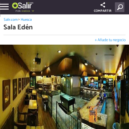
COMPARTIR
POR:
HUESCA
Salir.com
Huesca
Sala Edén
+ Añade tu negocio