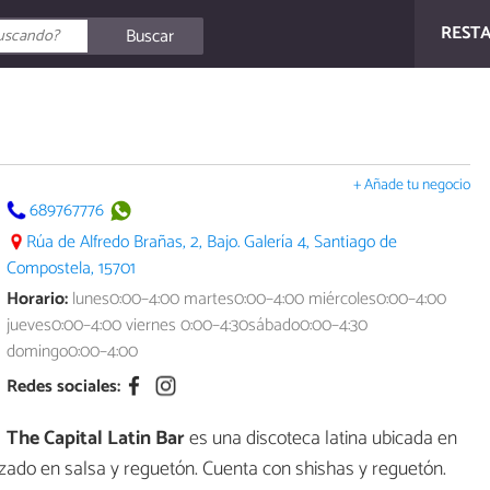
REST
Buscar
+ Añade tu negocio
689767776
Rúa de Alfredo Brañas, 2, Bajo. Galería 4, Santiago de
Compostela, 15701
Horario:
lunes0:00–4:00 martes0:00–4:00 miércoles0:00–4:00
jueves0:00–4:00 viernes 0:00–4:30sábado0:00–4:30
domingo0:00–4:00
Redes sociales:
The Capital Latin Bar
es una discoteca latina ubicada en
zado en salsa y reguetón. Cuenta con shishas y reguetón.