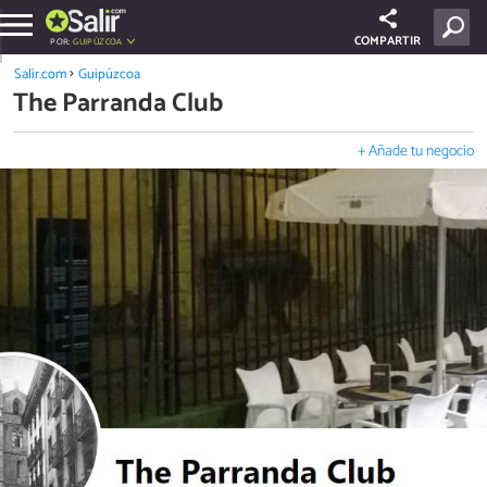
COMPARTIR
POR:
GUIPÚZCOA
Salir.com
Guipúzcoa
The Parranda Club
+ Añade tu negocio