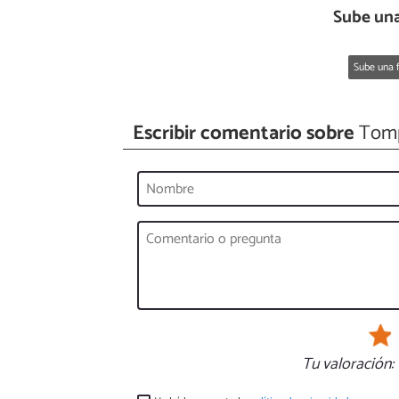
Sube una
Sube una f
Escribir comentario sobre
Tomp
Tu valoración: