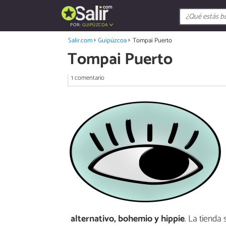
POR:
GUIPÚZCOA
Salir.com
Guipúzcoa
Tompai Puerto
Tompai Puerto
1 comentario
alternativo, bohemio y hippie
. La tienda