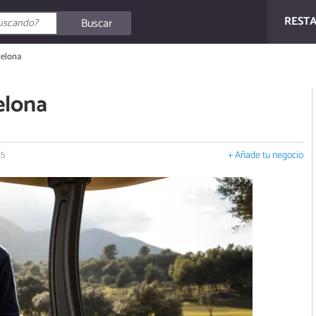
REST
Buscar
celona
elona
25
+ Añade tu negocio