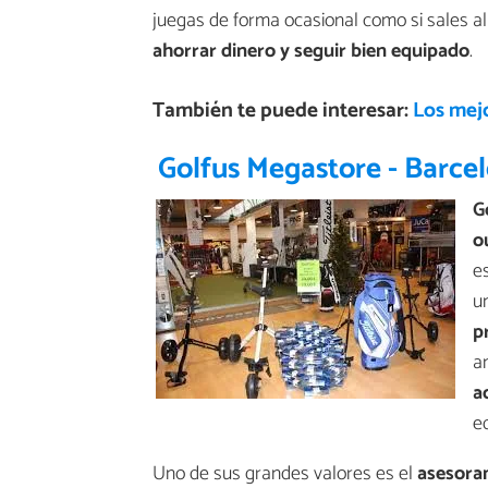
juegas de forma ocasional como si sales a
ahorrar dinero y seguir bien equipado
.
También te puede interesar:
Los mej
Golfus Megastore - Barce
G
o
es
u
p
a
a
e
Uno de sus grandes valores es el
asesora