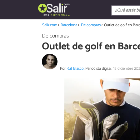
POR:
BARCELONA
Salir.com
Barcelona
De compras
Outlet de golf en Bar
De compras
Outlet de golf en Barc
Por
Rut Blasco
, Periodista digital.
18 diciembre 20