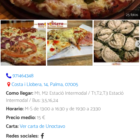
25 fotos
971464348
Costa i Llobera, 14, Palma, 07005
Como llegar:
M1, M2 Estació Intermodal / T1,T2,T3 Estació
Intermodal / Bus: 3,5,16,24
Horario:
M-S de 13:00 a 16:30 y de 19:30 a 23:30
Precio medio:
15 €
Carta:
Ver carta de Unoctavo
Redes sociales: