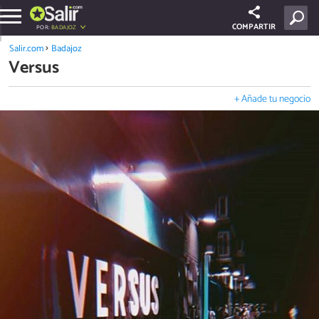
COMPARTIR
POR:
BADAJOZ
Salir.com
Badajoz
Versus
+ Añade tu negocio