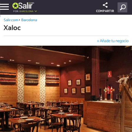
COMPARTIR
POR:
BARCELONA
Salir.com
Barcelona
Xaloc
+ Añade tu negocio