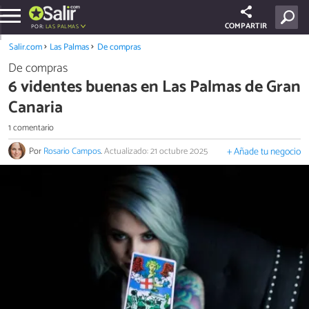
COMPARTIR
POR:
LAS PALMAS
Salir.com
Las Palmas
De compras
De compras
6 videntes buenas en Las Palmas de Gran
Canaria
1 comentario
Por
Rosario Campos
.
Actualizado: 21 octubre 2025
+ Añade tu negocio