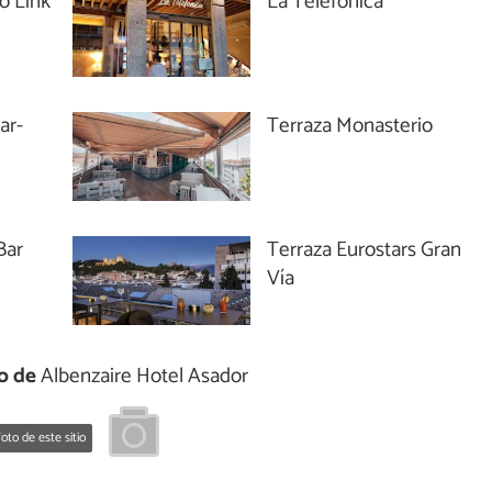
o Link
La Telefónica
ar-
Terraza Monasterio
Bar
Terraza Eurostars Gran
Vía
o de
Albenzaire Hotel Asador
oto de este sitio