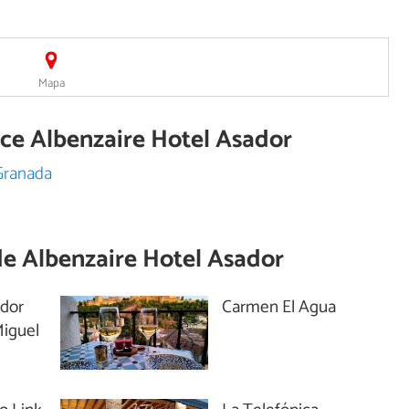
Mapa
ece Albenzaire Hotel Asador
Granada
de
Albenzaire Hotel Asador
ador
Carmen El Agua
iguel