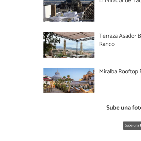
El Mirador de Tat
Terraza Asador B
Ranco
Miralba Rooftop 
Sube una fot
Sube una f