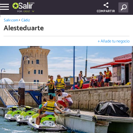
COMPARTIR
POR:
CÁDIZ
Salir.com
Cádiz
Alesteduarte
+ Añade tu negocio