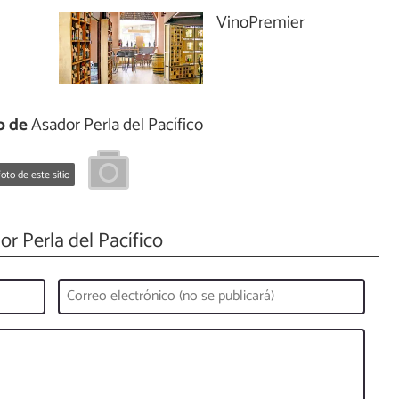
VinoPremier
o de
Asador Perla del Pacífico
oto de este sitio
r Perla del Pacífico