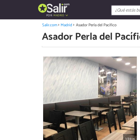
POR:
MADRID
Salir.com
Madrid
Asador Perla del Pacífico
Asador Perla del Pacíf
3 fotos