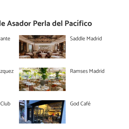
de
Asador Perla del Pacífico
rante
Saddle Madrid
azquez
Ramses Madrid
 Club
God Café