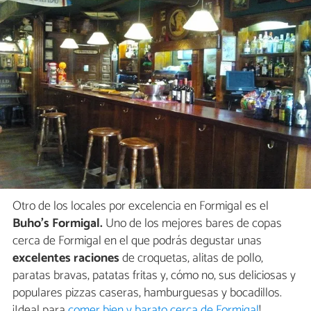
Otro de los locales por excelencia en Formigal es el
Buho's Formigal.
Uno de los mejores bares de copas
cerca de Formigal en el que podrás degustar unas
excelentes raciones
de croquetas, alitas de pollo,
paratas bravas, patatas fritas y, cómo no, sus deliciosas y
populares pizzas caseras, hamburguesas y bocadillos.
¡Ideal para
comer bien y barato cerca de Formigal
!