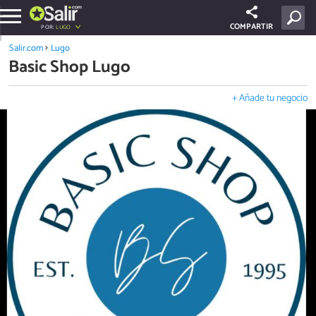
COMPARTIR
POR:
LUGO
Salir.com
Lugo
Basic Shop Lugo
+ Añade tu negocio