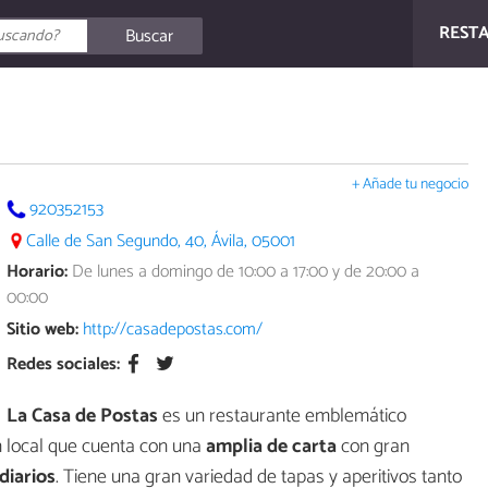
REST
Buscar
+ Añade tu negocio
920352153
Calle de San Segundo, 40, Ávila, 05001
Horario:
De lunes a domingo de 10:00 a 17:00 y de 20:00 a
00:00
Sitio web:
http://casadepostas.com/
Redes sociales:
La Casa de Postas
es un restaurante emblemático
Un local que cuenta con una
amplia de carta
con gran
diarios
. Tiene una gran variedad de tapas y aperitivos tanto