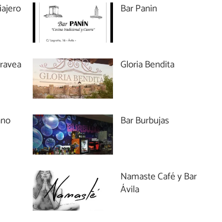
iajero
Bar Panin
aravea
Gloria Bendita
ano
Bar Burbujas
Namaste Café y Bar
Ávila