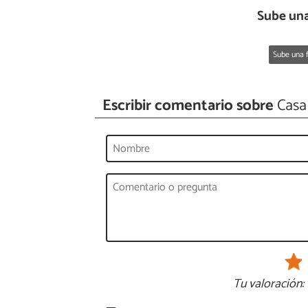
Sube una
Sube una f
Escribir comentario sobre
Casa
Tu valoración: