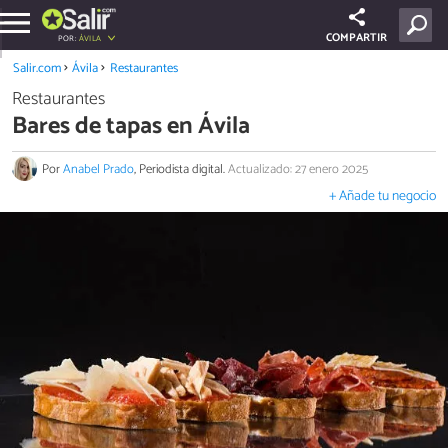
COMPARTIR
POR:
ÁVILA
Salir.com
Ávila
Restaurantes
Restaurantes
Bares de tapas en Ávila
Por
Anabel Prado
, Periodista digital.
Actualizado: 27 enero 2025
+ Añade tu negocio