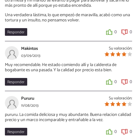
otra mesa y mi marido se levantó a pagar para abreviar y sacarme lo
más pronto de allí porque yo estaba encendida.
Una verdadera lástima, lo que empezó de maravilla, acabó como una
tortura y un insulto, no pensamos volver.
Responder
0
0
Makintos
Su valoración:
03/09/2013
Muy recomendable. He estado comiendo allí y la caldereta de
bogabante es una pasada. Y la calidad por precio esta bien.
Responder
0
0
Pururu
Su valoración:
11/08/2013
pururu. La comida deliciosa y muy abundante. Buena relacion calidad
precio y un marco incomparable y entrañable a la vez.
Responder
0
0