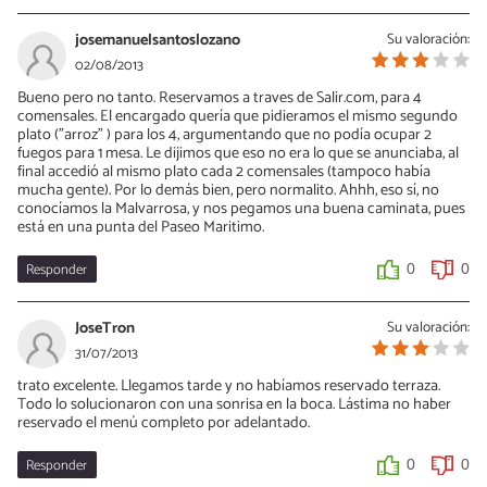
josemanuelsantoslozano
Su valoración:
02/08/2013
Bueno pero no tanto. Reservamos a traves de Salir.com, para 4
comensales. El encargado quería que pidieramos el mismo segundo
plato ("arroz" ) para los 4, argumentando que no podía ocupar 2
fuegos para 1 mesa. Le dijimos que eso no era lo que se anunciaba, al
final accedió al mismo plato cada 2 comensales (tampoco había
mucha gente). Por lo demás bien, pero normalito. Ahhh, eso sí, no
conocíamos la Malvarrosa, y nos pegamos una buena caminata, pues
está en una punta del Paseo Maritimo.
Responder
0
0
JoseTron
Su valoración:
31/07/2013
trato excelente. Llegamos tarde y no habíamos reservado terraza.
Todo lo solucionaron con una sonrisa en la boca. Lástima no haber
reservado el menú completo por adelantado.
Responder
0
0