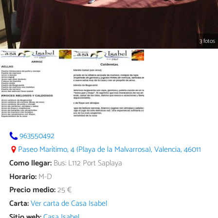
3 fotos
963550492
Paseo Marítimo, 4 (Playa de la Malvarrosa), Valencia, 46011
Como llegar:
Bus: L112 Port Saplaya
Horario:
M-D
Precio medio:
25 €
Carta:
Ver carta de Casa Isabel
Sitio web:
Casa Isabel