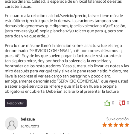
extraordinario. Calidad, la esperada de un local (afamado) de estas
características.
En cuanto a la relación calidad/sevicio/precio, tal vez tiene más de
esto último (precio) que de lo demás. Las raciones tampoco son
demasiado generosas que digamos; (paella valenciana 11'90€ ración,
jarra cerveza 9'50€, sepia plancha 12'90 (dicen que para 4, pero son
para dos y va que arde....).
Pero lo que más me llamó la atención sobre la factura fue el cargo
denominado "SERVICIO COMENSAL", a 1€ por comesal (éramos 11,
pues 11€). Soy de los que suelen pagar la factura de restaurante sin
tan siquiera mirar, doy por hecho la solvencia, la veracidad y
honrradez de los restauradores. Y eso sí, me suelo llevar las notas y las
miro después para ver qué tal y si vale la pena repetir sitio. Y claro, me
llevé la sorpresa al ver ese cargo tan peregrino y poco claro,
ambiguamente denominado "SERVICIO COMENSAL", que vaya usted
a saber a qué servicio se refiere y que más bien huele a propina
obligatoria encubierta. Deberían aclararlo al presentar la factura.
Responder
0
0
belazue
Su valoración:
26/08/2012