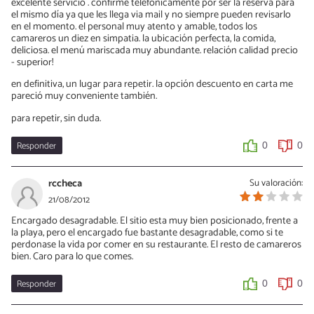
excelente servicio . confirmé telefonicamente por ser la reserva para
el mismo día ya que les llega via mail y no siempre pueden revisarlo
en el momento. el personal muy atento y amable, todos los
camareros un diez en simpatia. la ubicación perfecta, la comida,
deliciosa. el menú mariscada muy abundante. relación calidad precio
- superior!
en definitiva, un lugar para repetir. la opción descuento en carta me
pareció muy conveniente también.
para repetir, sin duda.
Responder
0
0
rccheca
Su valoración:
21/08/2012
Encargado desagradable. El sitio esta muy bien posicionado, frente a
la playa, pero el encargado fue bastante desagradable, como si te
perdonase la vida por comer en su restaurante. El resto de camareros
bien. Caro para lo que comes.
Responder
0
0