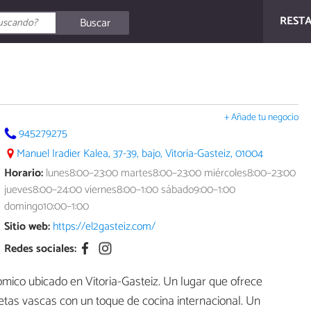
REST
Buscar
+ Añade tu negocio
945279275
Manuel Iradier Kalea, 37-39, bajo, Vitoria-Gasteiz, 01004
Horario:
lunes8:00–23:00 martes8:00–23:00 miércoles8:00–23:00
jueves8:00–24:00 viernes8:00–1:00 sábado9:00–1:00
domingo10:00–1:00
Sitio web:
https://el2gasteiz.com/
Redes sociales:
mico ubicado en Vitoria-Gasteiz. Un lugar que ofrece
etas vascas con un toque de cocina internacional. Un