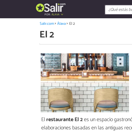
POR:
ÁLAVA
Salir.com
Álava
El 2
El 2
El
restaurante El 2
es un espacio gastronó
elaboraciones basadas en las antiguas rec