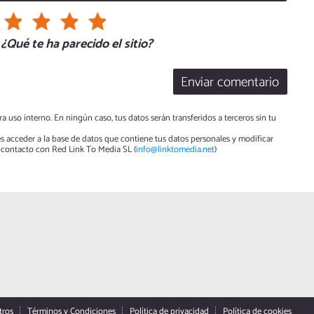
¿Qué te ha parecido el sitio?
Enviar comentario
a uso interno. En ningún caso, tus datos serán transferidos a terceros sin tu
s acceder a la base de datos que contiene tus datos personales y modificar
contacto con Red Link To Media SL (
info@linktomedia.net
)
tros
Términos y Condiciones
Política de privacidad
Política de cookies