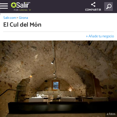
COMPARTIR
POR:
GIRONA
Salir.com
Girona
El Cul del Món
+ Añade tu negocio
4 fotos